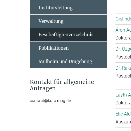
Institutsleitung
Gislind
Verwaltung
Áron A
Beschäftigtenverzeichnis
Doktor
Publikationen
Dr. Özg
Postdo
Mülheim und Umgebung
Dr. Ra
Postdo
Kontakt für allgemeine
Anfragen
Layth 
contact@kofo.mpg.de
Doktor
Elie Ald
Auszub