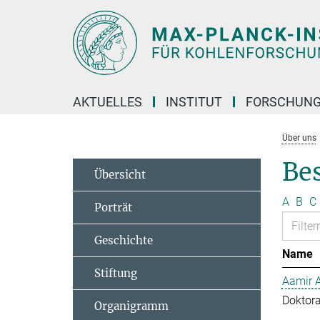
Hauptinhalt
AKTUELLES
INSTITUT
FORSCHUN
Über uns
Bes
Übersicht
A
B
C
Porträt
Geschichte
Name
Stiftung
Aamir 
Doktor
Organigramm