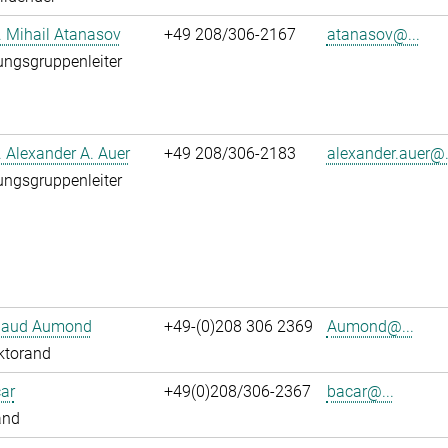
r. Mihail Atanasov
+49 208/306-2167
atanasov@...
ngsgruppenleiter
r. Alexander A. Auer
+49 208/306-2183
alexander.auer@.
ngsgruppenleiter
ibaud Aumond
+49-(0)208 306 2369
Aumond@...
ktorand
ar
+49(0)208/306-2367
bacar@...
and