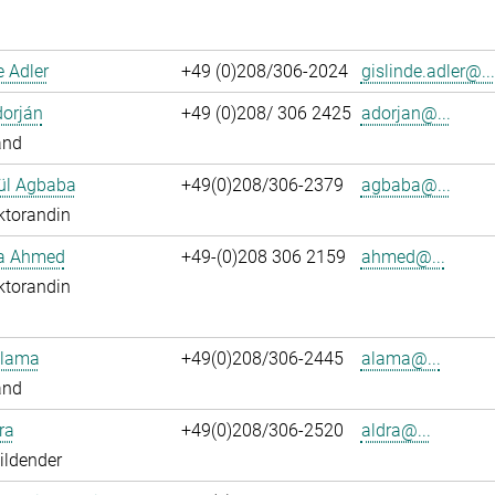
e Adler
+49 (0)208/306-2024
gislinde.adler@...
dorján
+49 (0)208/ 306 2425
adorjan@...
and
ül Agbaba
+49(0)208/306-2379
agbaba@...
ktorandin
ka Ahmed
+49-(0)208 306 2159
ahmed@...
ktorandin
Alama
+49(0)208/306-2445
alama@...
and
ra
+49(0)208/306-2520
aldra@...
ildender