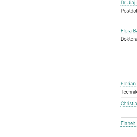
Dr. Jia
Postdo
Flóra B
Doktor
Floria
Technik
Christi
Elaheh