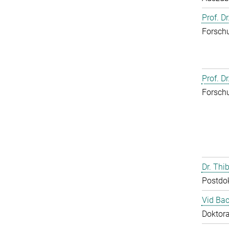
Prof. D
Forschu
Prof. D
Forschu
Dr. Th
Postdo
Vid Bac
Doktor