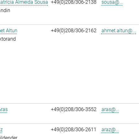
atrícia Almeida Sousa
+49(0)208/306-2138
sousa@...
andin
et Altun
+49(0)208/306-2162
ahmet.altun@...
ktorand
Aras
+49(0)208/306-3552
aras@...
az
+49(0)208/306-2611
araz@...
ildender