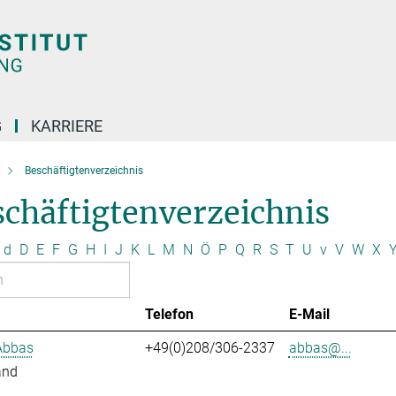
G
KARRIERE
Beschäftigtenverzeichnis
chäftigtenverzeichnis
d
D
E
F
G
H
I
J
K
L
M
N
Ö
P
Q
R
S
T
U
v
V
W
X
Telefon
E-Mail
Abbas
+49(0)208/306-2337
abbas@...
and