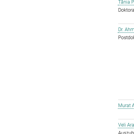
Tânia P
Doktor
Dr. Ahm
Postdo
Murat 
Veli Ar
Auszub