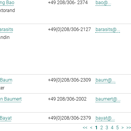
jing Bao
+49 208/306- 2374
bao@...
ktorand
arasits
+49(0)208/306-2127
barasits@...
andin
n Baum
+49(0)208/306-2309
baum@...
er
an Baumert
+49 208/306-2002
baumert@...
 Bayat
+49(0)208/306-2379
bayat@...
<<
<
1
2
3
4
5
>
>