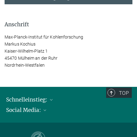
Anschrift
Max-Planck-Institut für Kohlenforschung
Markus Kochius
Kaiser-Wilhelm-Platz 1
45470 Mülheim an der Ruhr
Nordrhein-Westfalen
TOP
Schnelleinstieg:
Social Media:
Publikationen
Max-Planck-Gesellschaft
Facebook
Kontakt und Anfahrtsbeschreibung
Instagram