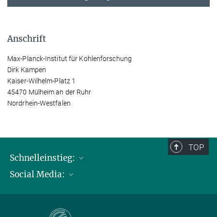
Anschrift
Max-Planck-Institut für Kohlenforschung
Dirk Kampen
Kaiser-Wilhelm-Platz 1
45470 Mülheim an der Ruhr
Nordrhein-Westfalen
TOP
Schnelleinstieg:
Social Media:
Publikationen
Max-Planck-Gesellschaft
Facebook
Kontakt und Anfahrtsbeschreibung
Instagram