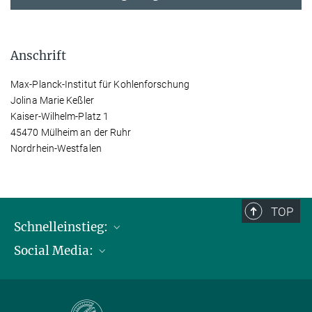
Anschrift
Max-Planck-Institut für Kohlenforschung
Jolina Marie Keßler
Kaiser-Wilhelm-Platz 1
45470 Mülheim an der Ruhr
Nordrhein-Westfalen
TOP
Schnelleinstieg:
Social Media:
Publikationen
Max-Planck-Gesellschaft
Facebook
Kontakt und Anfahrtsbeschreibung
Instagram