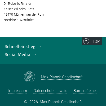
Dr. Roberto Rinaldi
Kaiser-Wilhelm-Platz 1
45470 Mülheim an der Ruhr
Nordrhein-Westfalen
TOP
Schnelleinstieg:
Social Media:
Publikationen
Max-Planck-Gesellschaft
Facebook
Kontakt und Anfahrtsbeschreibung
Instagram
Max-Planck-Gesellschaft
LinkedIN
Youtube
Impressum
Datenschutzhinweis
Barrierefreiheit
©
2026, Max-Planck-Gesellschaft