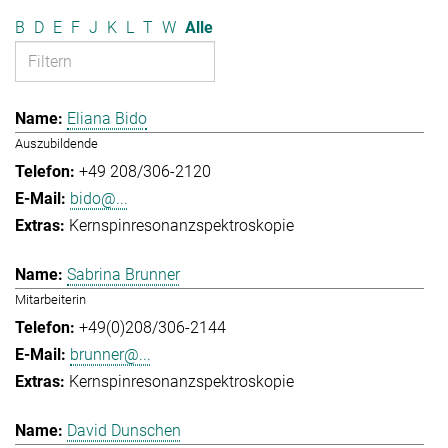
B
D
E
F
J
K
L
T
W
Alle
Eliana Bido
Auszubildende
+49 208/306-2120
bido@...
Kernspinresonanzspektroskopie
Sabrina Brunner
Mitarbeiterin
+49(0)208/306-2144
brunner@...
Kernspinresonanzspektroskopie
David Dunschen