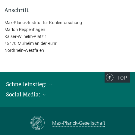
Anschrift
Max-Planck-Institut für Kohlenforschung
Marlon Reppenhagen
Kaiser-Wilhelm-Platz 1
45470 Mülheim an der Ruhr
Nordrhein-Westfalen
TOP
Schnelleinstieg:
Social Media:
Publikationen
Max-Planck-Gesellschaft
Facebook
Kontakt und Anfahrtsbeschreibung
Instagram
Max-Planck-Gesellschaft
LinkedIN
Youtube