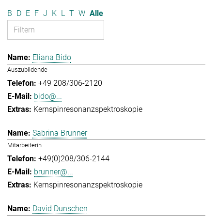
B
D
E
F
J
K
L
T
W
Alle
Eliana Bido
Auszubildende
+49 208/306-2120
bido@...
Kernspinresonanzspektroskopie
Sabrina Brunner
Mitarbeiterin
+49(0)208/306-2144
brunner@...
Kernspinresonanzspektroskopie
David Dunschen