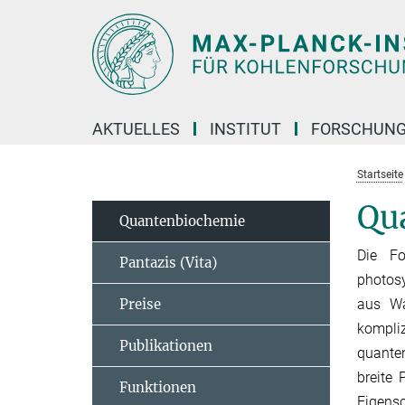
Hauptinhalt
AKTUELLES
INSTITUT
FORSCHUN
Startseite
Qu
Quantenbiochemie
Die Fo
Pantazis (Vita)
photosy
Preise
aus Wa
kompli
Publikationen
quanten
breite 
Funktionen
Eigens