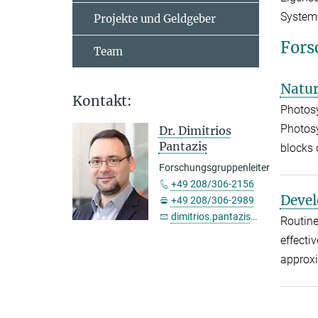
Systeme
Projekte und Geldgeber
Fors
Team
Natur
Kontakt:
Photosy
Photosy
Dr. Dimitrios
Pantazis
blocks 
Forschungsgruppenleiter
+49 208/306-2156
Devel
+49 208/306-2989
dimitrios.pantazis@...
Routine
effecti
approxi