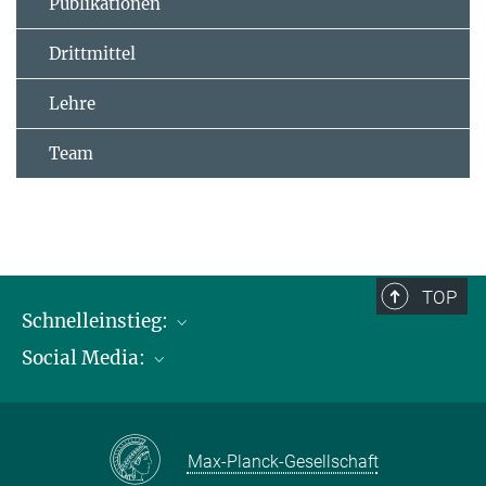
Publikationen
Drittmittel
Lehre
Team
TOP
Schnelleinstieg:
Social Media:
Publikationen
Max-Planck-Gesellschaft
Facebook
Kontakt und Anfahrtsbeschreibung
Instagram
Max-Planck-Gesellschaft
LinkedIN