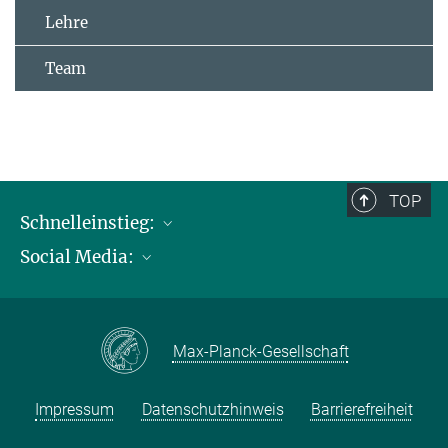
Lehre
Team
TOP
Schnelleinstieg:
Social Media:
Publikationen
Max-Planck-Gesellschaft
Facebook
Kontakt und Anfahrtsbeschreibung
Instagram
Max-Planck-Gesellschaft
LinkedIN
Youtube
Impressum
Datenschutzhinweis
Barrierefreiheit