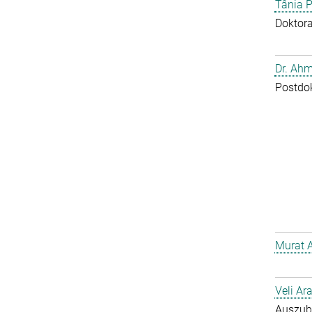
Tânia P
Doktor
Dr. Ahm
Postdo
Murat 
Veli Ar
Auszub