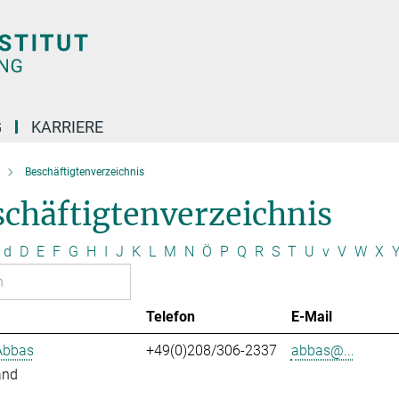
G
KARRIERE
Beschäftigtenverzeichnis
chäftigtenverzeichnis
d
D
E
F
G
H
I
J
K
L
M
N
Ö
P
Q
R
S
T
U
v
V
W
X
Telefon
E-Mail
Abbas
+49(0)208/306-2337
abbas@...
and