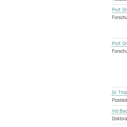
Prof. D
Forschu
Prof. D
Forschu
Dr. Th
Postdo
Vid Bac
Doktor