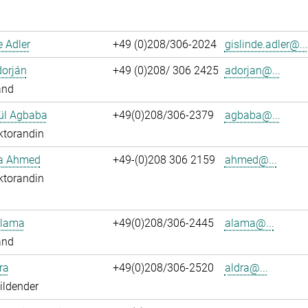
e Adler
+49 (0)208/306-2024
gislinde.adler@...
dorján
+49 (0)208/ 306 2425
adorjan@...
and
ül Agbaba
+49(0)208/306-2379
agbaba@...
ktorandin
ka Ahmed
+49-(0)208 306 2159
ahmed@...
ktorandin
Alama
+49(0)208/306-2445
alama@...
and
ra
+49(0)208/306-2520
aldra@...
ildender