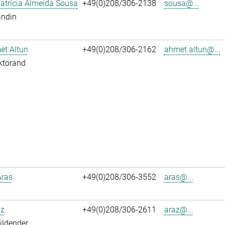
atrícia Almeida Sousa
+49(0)208/306-2138
sousa@...
andin
et Altun
+49(0)208/306-2162
ahmet.altun@...
ktorand
Aras
+49(0)208/306-3552
aras@...
az
+49(0)208/306-2611
araz@...
ildender