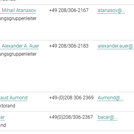
r. Mihail Atanasov
+49 208/306-2167
atanasov@...
ngsgruppenleiter
r. Alexander A. Auer
+49 208/306-2183
alexander.auer@.
ngsgruppenleiter
ibaud Aumond
+49-(0)208 306 2369
Aumond@...
ktorand
ar
+49(0)208/306-2367
bacar@...
and