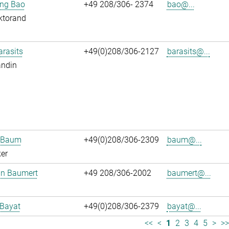
jing Bao
+49 208/306- 2374
bao@...
ktorand
arasits
+49(0)208/306-2127
barasits@...
andin
n Baum
+49(0)208/306-2309
baum@...
er
an Baumert
+49 208/306-2002
baumert@...
 Bayat
+49(0)208/306-2379
bayat@...
<<
<
1
2
3
4
5
>
>