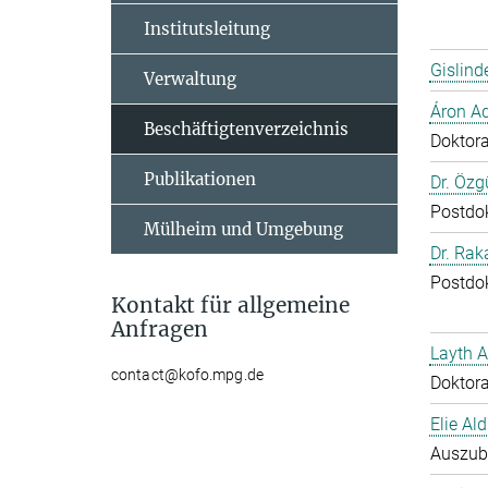
Institutsleitung
Gislind
Verwaltung
Áron A
Beschäftigtenverzeichnis
Doktor
Publikationen
Dr. Özg
Postdo
Mülheim und Umgebung
Dr. Ra
Postdo
Kontakt für allgemeine
Anfragen
Layth 
contact@kofo.mpg.de
Doktor
Elie Ald
Auszub