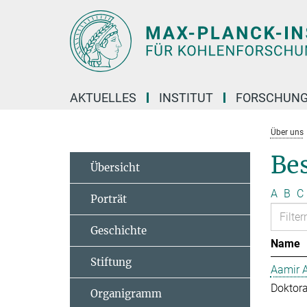
Hauptinhalt
AKTUELLES
INSTITUT
FORSCHUN
Über uns
Bes
Übersicht
A
B
C
Porträt
Geschichte
Name
Stiftung
Aamir 
Doktor
Organigramm