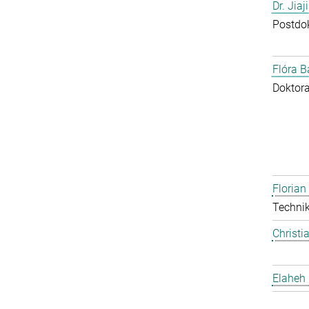
Dr. Jia
Postdo
Flóra B
Doktor
Floria
Technik
Christi
Elaheh