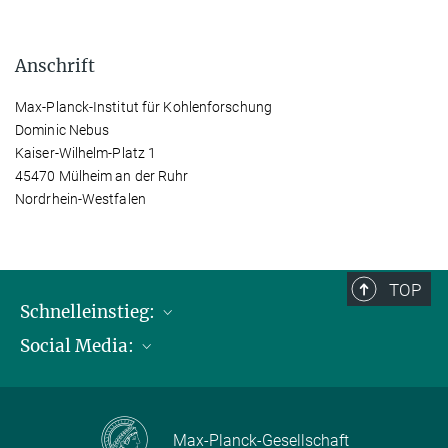
Anschrift
Max-Planck-Institut für Kohlenforschung
Dominic Nebus
Kaiser-Wilhelm-Platz 1
45470 Mülheim an der Ruhr
Nordrhein-Westfalen
TOP
Schnelleinstieg:
Social Media:
Publikationen
Max-Planck-Gesellschaft
Facebook
Kontakt und Anfahrtsbeschreibung
Instagram
Max-Planck-Gesellschaft
LinkedIN