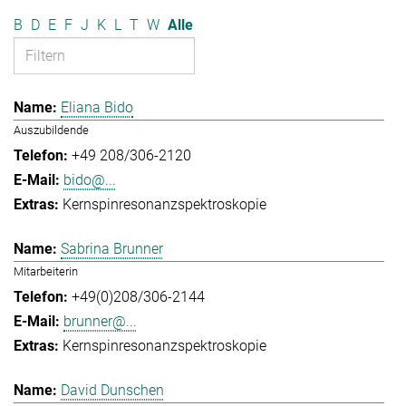
B
D
E
F
J
K
L
T
W
Alle
Eliana Bido
Auszubildende
+49 208/306-2120
bido@...
Kernspinresonanzspektroskopie
Sabrina Brunner
Mitarbeiterin
+49(0)208/306-2144
brunner@...
Kernspinresonanzspektroskopie
David Dunschen