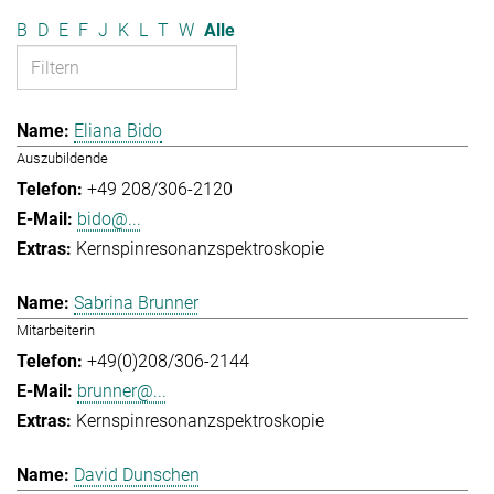
B
D
E
F
J
K
L
T
W
Alle
Eliana Bido
Auszubildende
+49 208/306-2120
bido@...
Kernspinresonanzspektroskopie
Sabrina Brunner
Mitarbeiterin
+49(0)208/306-2144
brunner@...
Kernspinresonanzspektroskopie
David Dunschen