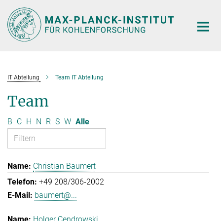
Hauptinhalt
IT Abteilung
Team IT Abteilung
Team
B
C
H
N
R
S
W
Alle
Christian Baumert
+49 208/306-2002
baumert@...
Holger Cendrowski