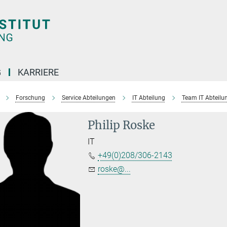
G
KARRIERE
Forschung
Service Abteilungen
IT Abteilung
Team IT Abteilu
Philip Roske
IT
+49(0)208/306-2143
roske@...