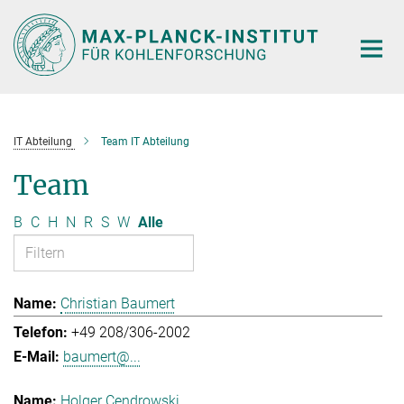
Hauptinhalt
IT Abteilung
Team IT Abteilung
Team
B
C
H
N
R
S
W
Alle
Christian Baumert
+49 208/306-2002
baumert@...
Holger Cendrowski