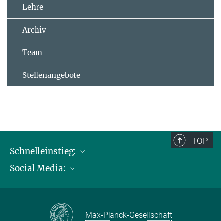
Lehre
Archiv
Team
Stellenangebote
TOP
Schnelleinstieg:
Social Media:
Publikationen
Max-Planck-Gesellschaft
Facebook
Kontakt und Anfahrtsbeschreibung
Instagram
Max-Planck-Gesellschaft
LinkedIN