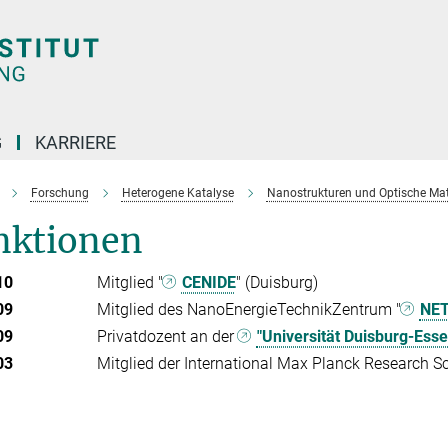
G
KARRIERE
Forschung
Heterogene Katalyse
Nanostrukturen und Optische Mat
nktionen
10
Mitglied "
CENIDE
" (Duisburg)
09
Mitglied des NanoEnergieTechnikZentrum "
NE
09
Privatdozent an der
"Universität Duisburg-Esse
03
Mitglied der International Max Planck Research S