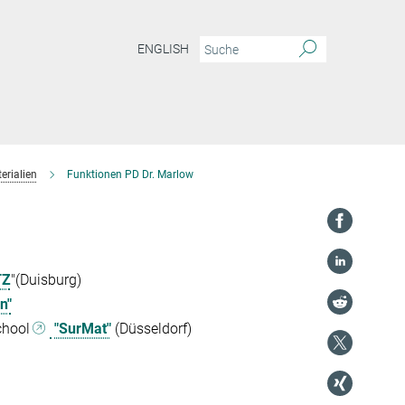
ENGLISH
erialien
Funktionen PD Dr. Marlow
TZ
"(Duisburg)
n"
chool
"SurMat"
(Düsseldorf)