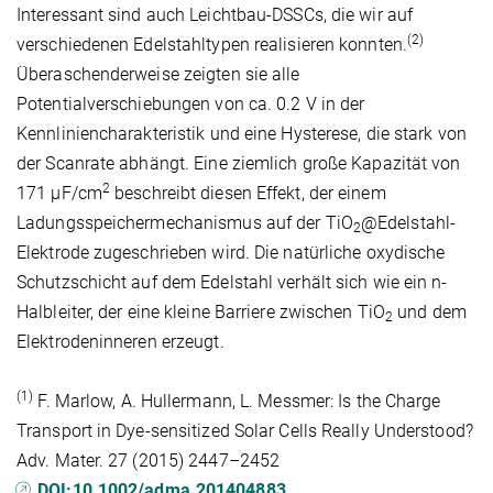
Interessant sind auch Leichtbau-DSSCs, die wir auf
(2)
verschiedenen Edelstahltypen realisieren konnten.
Überaschenderweise zeigten sie alle
Potentialverschiebungen von ca. 0.2 V in der
Kennliniencharakteristik und eine Hysterese, die stark von
der Scanrate abhängt. Eine ziemlich große Kapazität von
2
171 µF/cm
beschreibt diesen Effekt, der einem
Ladungsspeichermechanismus auf der TiO
@Edelstahl-
2
Elektrode zugeschrieben wird. Die natürliche oxydische
Schutzschicht auf dem Edelstahl verhält sich wie ein n-
Halbleiter, der eine kleine Barriere zwischen TiO
und dem
2
Elektrodeninneren erzeugt.
(1)
F. Marlow, A. Hullermann, L. Messmer: Is the Charge
Transport in Dye-sensitized Solar Cells Really Understood?
Adv. Mater. 27 (2015) 2447–2452
DOI:10.1002/adma.201404883