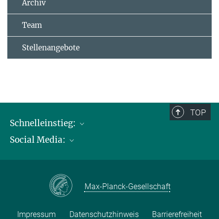
Archiv
Team
Stellenangebote
TOP
Schnelleinstieg:
Social Media:
Publikationen
Max-Planck-Gesellschaft
Facebook
Kontakt und Anfahrtsbeschreibung
Instagram
Max-Planck-Gesellschaft
LinkedIN
Youtube
Impressum
Datenschutzhinweis
Barrierefreiheit