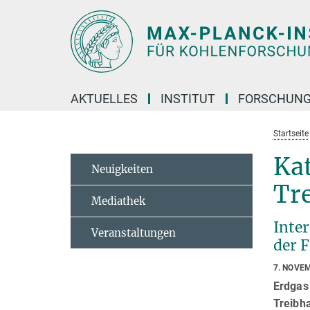
Hauptinhalt
AKTUELLES
INSTITUT
FORSCHUN
Startseite
Kat
Neuigkeiten
Tr
Mediathek
Inte
Veranstaltungen
der 
7. NOVE
Erdgas
Treibh