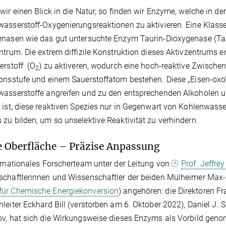
wir einen Blick in die Natur, so finden wir Enzyme, welche in de
asserstoff-Oxygenierungsreaktionen zu aktivieren. Eine Klass
nasen wie das gut untersuchte Enzym Taurin-Dioxygenase (Tau
ntrum. Die extrem diffizile Konstruktion dieses Aktivzentrums 
erstoff (O
) zu aktiveren, wodurch eine hoch-reaktive Zwischen
2
onsstufe und einem Sauerstoffatom bestehen. Diese „Eisen-oxo“ 
asserstoffe angreifen und zu den entsprechenden Alkoholen um
 ist, diese reaktiven Spezies nur in Gegenwart von Kohlenwasse
zu bilden, um so unselektive Reaktivität zu verhindern.
 Oberfläche – Präzise Anpassung
ernationales Forscherteam unter der Leitung von
Prof. Jeffre
chaftlerinnen und Wissenschaftler der beiden Mülheimer Max-P
für Chemische Energiekonversion
) angehören: die Direktoren F
leiter Eckhard Bill (verstorben am 6. Oktober 2022), Daniel J. 
v, hat sich die Wirkungsweise dieses Enzyms als Vorbild genom