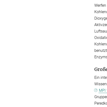
Werfen 
Kohlenw
Dioxyge
Aktivze
Luftsau
Oxidati
Kohlenw
benutzt
Enzyms 
Große
Ein int
Wissens
MPI 
Gruppen
Peredko