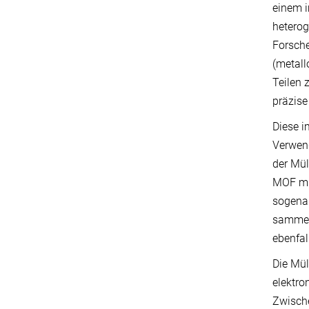
einem i
heterog
Forsche
(metall
Teilen 
präzise
Diese i
Verwen
der Mül
MOF mit
sogena
sammelt
ebenfa
Die Mül
elektro
Zwische