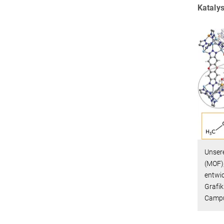
Katalys
Unsere
(MOF)
entwic
Grafik
Campu