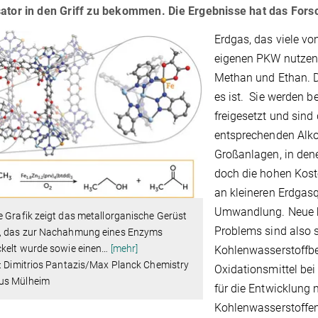
ator in den Griff zu bekommen. Die Ergebnisse hat das Fors
Erdgas, das viele v
eigenen PKW nutzen,
Methan und Ethan. D
es ist. Sie werden 
freigesetzt und sind 
entsprechenden Alko
Großanlagen, in den
doch die hohen Kost
an kleineren Erdgas
Umwandlung. Neue ko
 Grafik zeigt das metallorganische Gerüst
Problems sind also s
, das zur Nachahmung eines Enzyms
kelt wurde sowie einen
…
[mehr]
Kohlenwasserstoffbe
: Dimitrios Pantazis/Max Planck Chemistry
Oxidationsmittel be
s Mülheim
für die Entwicklung
Kohlenwasserstoffen