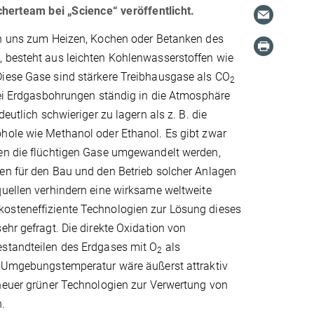
cherteam bei „Science“ veröffentlicht.
on uns zum Heizen, Kochen oder Betanken des
 besteht aus leichten Kohlenwasserstoffen wie
iese Gase sind stärkere Treibhausgase als CO
2
bei Erdgasbohrungen ständig in die Atmosphäre
deutlich schwieriger zu lagern als z. B. die
hole wie Methanol oder Ethanol. Es gibt zwar
en die flüchtigen Gase umgewandelt werden,
en für den Bau und den Betrieb solcher Anlagen
quellen verhindern eine wirksame weltweite
steneffiziente Technologien zur Lösung dieses
ehr gefragt. Die direkte Oxidation von
standteilen des Erdgases mit O
als
2
i Umgebungstemperatur wäre äußerst attraktiv
 neuer grüner Technologien zur Verwertung von
.