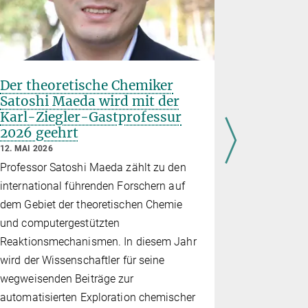
Der theoretische Chemiker
Ein wac
Satoshi Maeda wird mit der
Forschun
Karl-Ziegler-Gastprofessur
27. MÄRZ 20
2026 geehrt
Dr. Dimitr
12. MAI 2026
Präsidente
Professor Satoshi Maeda zählt zu den
Chemistry 
international führenden Forschern auf
Ziel, die V
dem Gebiet der theoretischen Chemie
von Nachwu
und computergestützten
fördern.
Reaktionsmechanismen. In diesem Jahr
wird der Wissenschaftler für seine
wegweisenden Beiträge zur
automatisierten Exploration chemischer