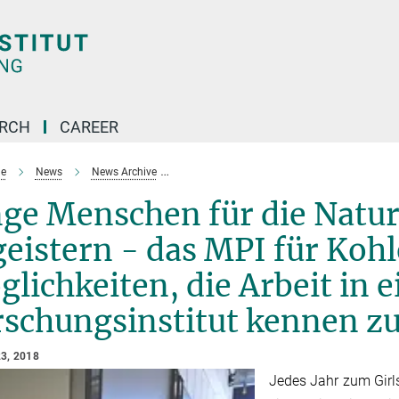
ARCH
CAREER
e
News
News Archive
Junge Menschen für die Naturwissenschaften 
nge Menschen für die Natu
eistern - das MPI für Koh
lichkeiten, die Arbeit in
schungsinstitut kennen zu
3, 2018
Jedes Jahr zum Girls