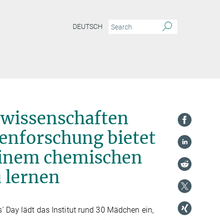
DEUTSCH
begeistern - das MPI für Kohlenforschung bietet Möglichkeiten, die Arbeit in ein
rwissenschaften
lenforschung bietet
 einem chemischen
 lernen
' Day lädt das Institut rund 30 Mädchen ein,