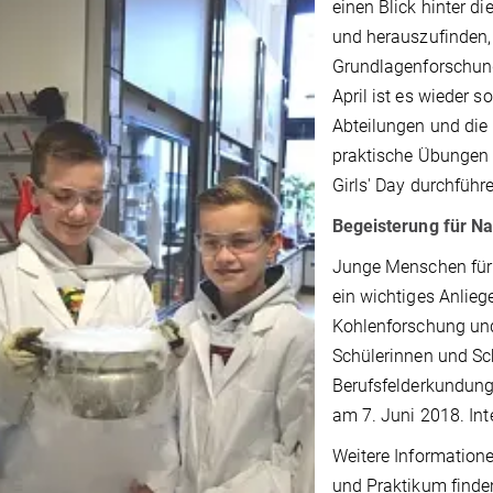
einen Blick hinter d
und herauszufinden,
Grundlagenforschung
April ist es wieder s
Abteilungen und die
praktische Übungen f
Girls' Day durchführ
Begeisterung für N
Junge Menschen für 
ein wichtiges Anlieg
Kohlenforschung und
Schülerinnen und Sc
Berufsfelderkundung
am 7. Juni 2018. Inte
Weitere Informatio
und Praktikum finde