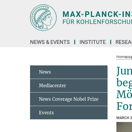
Main-
Content
NEWS & EVENTS
INSTITUTE
RESE
Homepag
Ju
News
beg
Mediacenter
Mög
News Coverage Nobel Prize
For
Events
MARCH 2