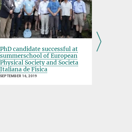
PhD candidate successful at
MPI für
summerschool of European
receives
Physical Society and Societa
SEPTEMBER 1
Italiana de Fisica
SEPTEMBER 16, 2019