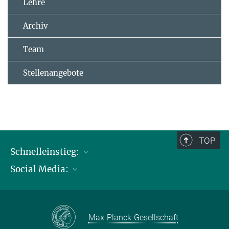
Lehre
Archiv
Team
Stellenangebote
TOP
Schnelleinstieg:
Social Media:
Publikationen
Max-Planck-Gesellschaft
Facebook
Kontakt und Anfahrtsbeschreibung
Instagram
Max-Planck-Gesellschaft
LinkedIN