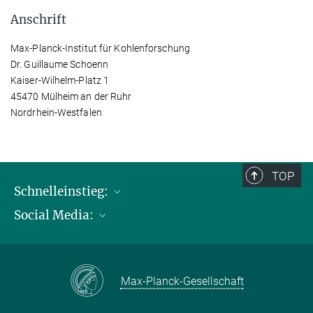
Anschrift
Max-Planck-Institut für Kohlenforschung
Dr. Guillaume Schoenn
Kaiser-Wilhelm-Platz 1
45470 Mülheim an der Ruhr
Nordrhein-Westfalen
TOP
Schnelleinstieg:
Social Media:
Publikationen
Max-Planck-Gesellschaft
Facebook
Kontakt und Anfahrtsbeschreibung
Instagram
Max-Planck-Gesellschaft
LinkedIN
Youtube