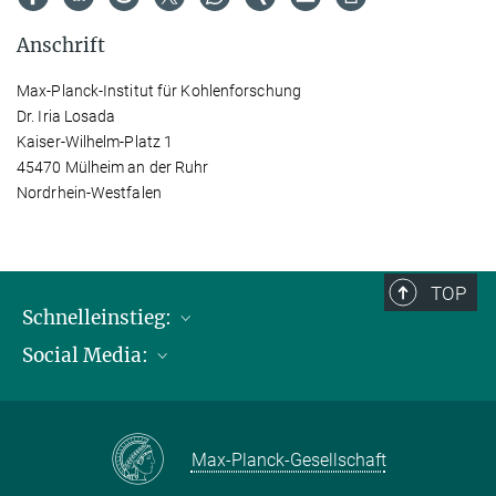
Anschrift
Max-Planck-Institut für Kohlenforschung
Dr. Iria Losada
Kaiser-Wilhelm-Platz 1
45470 Mülheim an der Ruhr
Nordrhein-Westfalen
TOP
Schnelleinstieg:
Social Media:
Publikationen
Max-Planck-Gesellschaft
Facebook
Kontakt und Anfahrtsbeschreibung
Instagram
Max-Planck-Gesellschaft
LinkedIN