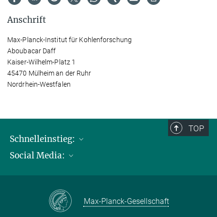
Anschrift
Max-Planck-Institut für Kohlenforschung
Aboubacar Daff
Kaiser-Wilhelm-Platz 1
45470 Mülheim an der Ruhr
Nordrhein-Westfalen
TOP
Schnelleinstieg:
Social Media:
Publikationen
Max-Planck-Gesellschaft
Facebook
Kontakt und Anfahrtsbeschreibung
Instagram
Max-Planck-Gesellschaft
LinkedIN