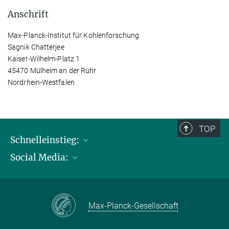
Anschrift
Max-Planck-Institut für Kohlenforschung
Sagnik Chatterjee
Kaiser-Wilhelm-Platz 1
45470 Mülheim an der Ruhr
Nordrhein-Westfalen
TOP
Schnelleinstieg:
Social Media:
Publikationen
Max-Planck-Gesellschaft
Facebook
Kontakt und Anfahrtsbeschreibung
Instagram
Max-Planck-Gesellschaft
LinkedIN
Youtube