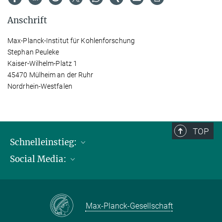
Anschrift
Max-Planck-Institut für Kohlenforschung
Stephan Peuleke
Kaiser-Wilhelm-Platz 1
45470 Mülheim an der Ruhr
Nordrhein-Westfalen
TOP
Schnelleinstieg:
Social Media:
Publikationen
Max-Planck-Gesellschaft
Facebook
Kontakt und Anfahrtsbeschreibung
Instagram
Max-Planck-Gesellschaft
LinkedIN