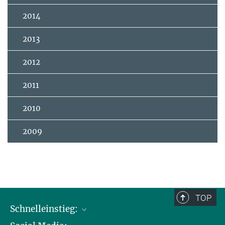
2014
2013
2012
2011
2010
2009
TOP
Schnelleinstieg: