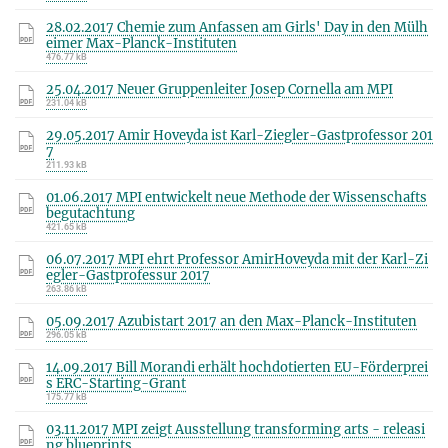
28.02.2017 Chemie zum Anfassen am Girls' Day in den Mülh
eimer Max-Planck-Instituten
476.77 kB
25.04.2017 Neuer Gruppenleiter Josep Cornella am MPI
231.04 kB
29.05.2017 Amir Hoveyda ist Karl-Ziegler-Gastprofessor 201
7
211.93 kB
01.06.2017 MPI entwickelt neue Methode der Wissenschafts
begutachtung
421.65 kB
06.07.2017 MPI ehrt Professor AmirHoveyda mit der Karl-Zi
egler-Gastprofessur 2017
263.86 kB
05.09.2017 Azubistart 2017 an den Max-Planck-Instituten
296.05 kB
14.09.2017 Bill Morandi erhält hochdotierten EU-Förderprei
s ERC-Starting-Grant
175.77 kB
03.11.2017 MPI zeigt Ausstellung transforming arts - releasi
ng blueprints