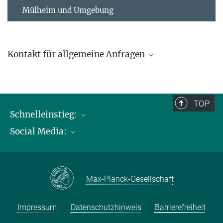
Mülheim und Umgebung
Kontakt für allgemeine Anfragen
contact@kofo.mpg.de
TOP
Schnelleinstieg:
Social Media:
Publikationen
Max-Planck-Gesellschaft
Facebook
Kontakt und Anfahrtsbeschreibung
Instagram
Max-Planck-Gesellschaft
LinkedIN
Youtube
Impressum
Datenschutzhinweis
Barrierefreiheit