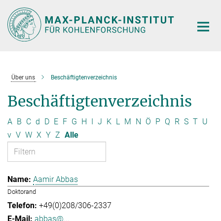
Hauptinhalt
Über uns
Beschäftigtenverzeichnis
Beschäftigtenverzeichnis
A
B
C
d
D
E
F
G
H
I
J
K
L
M
N
Ö
P
Q
R
S
T
U
v
V
W
X
Y
Z
Alle
Aamir Abbas
Doktorand
+49(0)208/306-2337
abbas@...