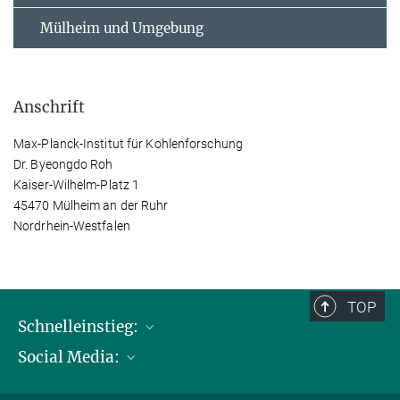
Mülheim und Umgebung
Anschrift
Max-Planck-Institut für Kohlenforschung
Dr. Byeongdo Roh
Kaiser-Wilhelm-Platz 1
45470 Mülheim an der Ruhr
Nordrhein-Westfalen
TOP
Schnelleinstieg:
Social Media:
Publikationen
Max-Planck-Gesellschaft
Facebook