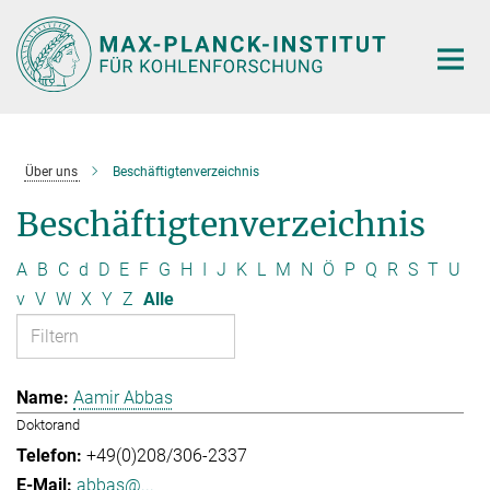
Hauptinhalt
Über uns
Beschäftigtenverzeichnis
Beschäftigtenverzeichnis
A
B
C
d
D
E
F
G
H
I
J
K
L
M
N
Ö
P
Q
R
S
T
U
v
V
W
X
Y
Z
Alle
Aamir Abbas
Doktorand
+49(0)208/306-2337
abbas@...