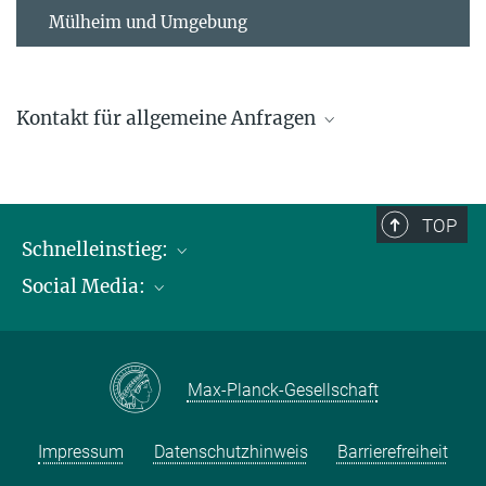
Mülheim und Umgebung
Kontakt für allgemeine Anfragen
contact@kofo.mpg.de
TOP
Schnelleinstieg:
Social Media:
Publikationen
Max-Planck-Gesellschaft
Facebook
Kontakt und Anfahrtsbeschreibung
Instagram
Max-Planck-Gesellschaft
LinkedIN
Youtube
Impressum
Datenschutzhinweis
Barrierefreiheit