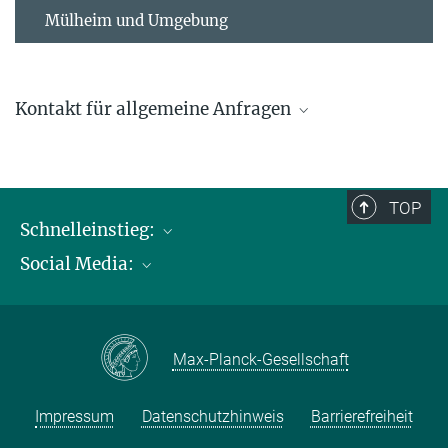
Mülheim und Umgebung
Kontakt für allgemeine Anfragen
contact@kofo.mpg.de
TOP
Schnelleinstieg:
Social Media:
Publikationen
Max-Planck-Gesellschaft
Facebook
Kontakt und Anfahrtsbeschreibung
Instagram
Max-Planck-Gesellschaft
LinkedIN
Youtube
Impressum
Datenschutzhinweis
Barrierefreiheit