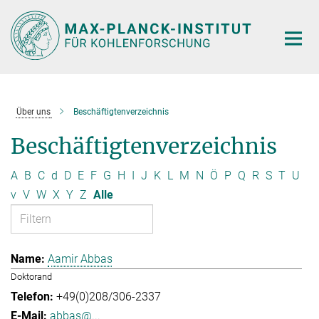
Hauptinhalt
Über uns
Beschäftigtenverzeichnis
Beschäftigtenverzeichnis
A
B
C
d
D
E
F
G
H
I
J
K
L
M
N
Ö
P
Q
R
S
T
U
v
V
W
X
Y
Z
Alle
Aamir Abbas
Doktorand
+49(0)208/306-2337
abbas@...