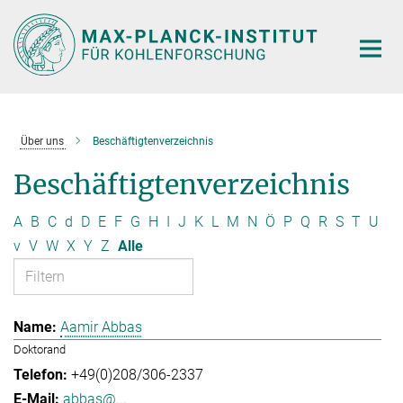
Hauptinhalt
Über uns
Beschäftigtenverzeichnis
Beschäftigtenverzeichnis
A
B
C
d
D
E
F
G
H
I
J
K
L
M
N
Ö
P
Q
R
S
T
U
v
V
W
X
Y
Z
Alle
Aamir Abbas
Doktorand
+49(0)208/306-2337
abbas@...