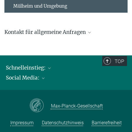
Mülheim und Umgebung
Kontakt für allgemeine Anfragen
contact@kofo.mpg.de
TOP
Schnelleinstieg:
Social Media:
Publikationen
Max-Planck-Gesellschaft
Facebook
Kontakt und Anfahrtsbeschreibung
Instagram
Max-Planck-Gesellschaft
LinkedIN
Youtube
Impressum
Datenschutzhinweis
Barrierefreiheit