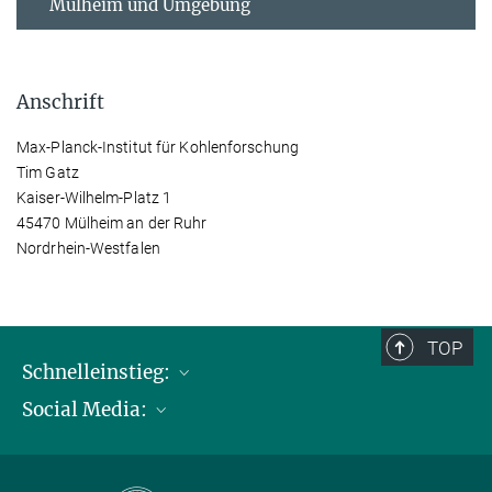
Mülheim und Umgebung
Anschrift
Max-Planck-Institut für Kohlenforschung
Tim Gatz
Kaiser-Wilhelm-Platz 1
45470 Mülheim an der Ruhr
Nordrhein-Westfalen
TOP
Schnelleinstieg:
Social Media:
Publikationen
Max-Planck-Gesellschaft
Facebook
Kontakt und Anfahrtsbeschreibung
Instagram