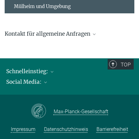
Mülheim und Umgebung
Kontakt für allgemeine Anfragen
contact@kofo.mpg.de
TOP
Schnelleinstieg:
Social Media:
Publikationen
Max-Planck-Gesellschaft
Facebook
Kontakt und Anfahrtsbeschreibung
Instagram
Max-Planck-Gesellschaft
LinkedIN
Youtube
Impressum
Datenschutzhinweis
Barrierefreiheit