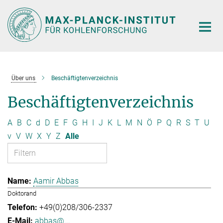
Hauptinhalt
Über uns
Beschäftigtenverzeichnis
Beschäftigtenverzeichnis
A
B
C
d
D
E
F
G
H
I
J
K
L
M
N
Ö
P
Q
R
S
T
U
v
V
W
X
Y
Z
Alle
Aamir Abbas
Doktorand
+49(0)208/306-2337
abbas@...