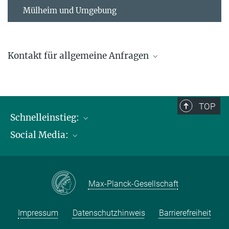
Mülheim und Umgebung
Kontakt für allgemeine Anfragen
contact@kofo.mpg.de
TOP
Schnelleinstieg:
Social Media:
Publikationen
Max-Planck-Gesellschaft
Facebook
Kontakt und Anfahrtsbeschreibung
Instagram
Max-Planck-Gesellschaft
LinkedIN
Youtube
Impressum
Datenschutzhinweis
Barrierefreiheit