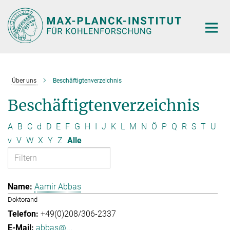
Hauptinhalt
Über uns
Beschäftigtenverzeichnis
Beschäftigtenverzeichnis
A
B
C
d
D
E
F
G
H
I
J
K
L
M
N
Ö
P
Q
R
S
T
U
v
V
W
X
Y
Z
Alle
Aamir Abbas
Doktorand
+49(0)208/306-2337
abbas@...