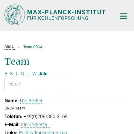
Hauptinhalt
ORCA
Team ORCA
Team
B
K
L
S
U
W
Alle
Ute Becker
ORCA Team
+49(0)208/306-2169
ute.becker@...
Publikationsreferenzen