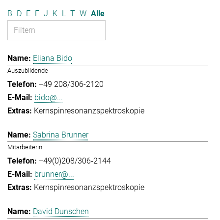
B
D
E
F
J
K
L
T
W
Alle
Eliana Bido
Auszubildende
+49 208/306-2120
bido@...
Kernspinresonanzspektroskopie
Sabrina Brunner
Mitarbeiterin
+49(0)208/306-2144
brunner@...
Kernspinresonanzspektroskopie
David Dunschen