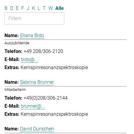
B
D
E
F
J
K
L
T
W
Alle
Eliana Bido
Auszubildende
+49 208/306-2120
bido@...
Kernspinresonanzspektroskopie
Sabrina Brunner
Mitarbeiterin
+49(0)208/306-2144
brunner@...
Kernspinresonanzspektroskopie
David Dunschen