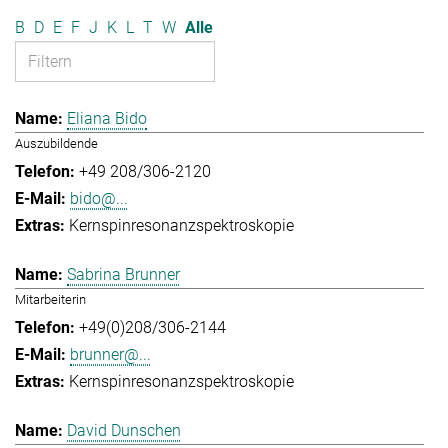
B
D
E
F
J
K
L
T
W
Alle
Eliana Bido
Auszubildende
+49 208/306-2120
bido@...
Kernspinresonanzspektroskopie
Sabrina Brunner
Mitarbeiterin
+49(0)208/306-2144
brunner@...
Kernspinresonanzspektroskopie
David Dunschen