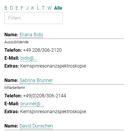
B
D
E
F
J
K
L
T
W
Alle
Eliana Bido
Auszubildende
+49 208/306-2120
bido@...
Kernspinresonanzspektroskopie
Sabrina Brunner
Mitarbeiterin
+49(0)208/306-2144
brunner@...
Kernspinresonanzspektroskopie
David Dunschen