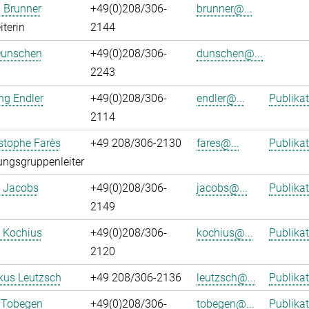
 Brunner
+49(0)208/306-
brunner@...
iterin
2144
Dunschen
+49(0)208/306-
dunschen@...
2243
ng Endler
+49(0)208/306-
endler@...
Publika
2114
istophe Farès
+49 208/306-2130
fares@...
Publika
ngsgruppenleiter
. Jacobs
+49(0)208/306-
jacobs@...
Publika
2149
 Kochius
+49(0)208/306-
kochius@...
Publika
2120
kus Leutzsch
+49 208/306-2136
leutzsch@...
Publika
 Tobegen
+49(0)208/306-
tobegen@...
Publika