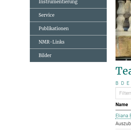
Instrumentierung
Service
Publikationen
NMR-Links
Bilder
Te
B
D
E
Name
Eliana 
Auszub