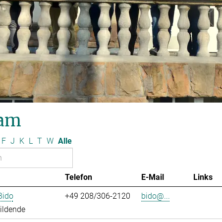
am
F
J
K
L
T
W
Alle
Telefon
E-Mail
Links
Bido
+49 208/306-2120
bido@...
ildende