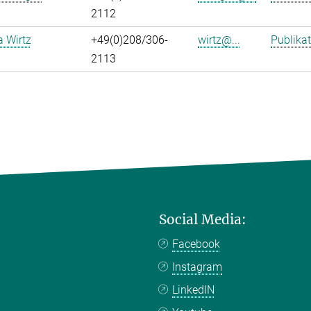
2112
a Wirtz
+49(0)208/306-
wirtz@...
Publika
2113
Social Media:
Facebook
Instagram
LinkedIN