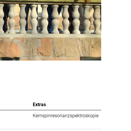
Extras
Kernspinresonanzspektroskopie