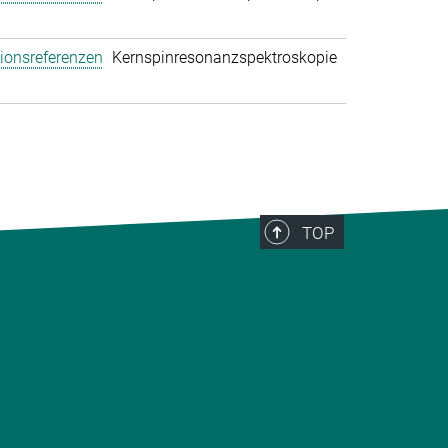
tionsreferenzen
Kernspinresonanzspektroskopie
TOP