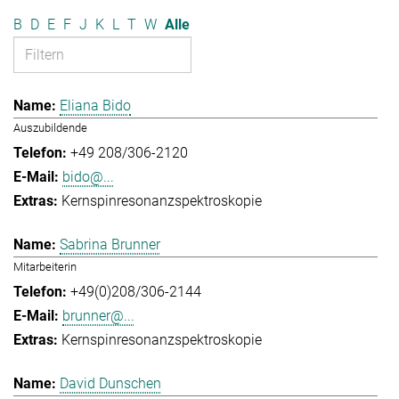
B
D
E
F
J
K
L
T
W
Alle
Eliana Bido
Auszubildende
+49 208/306-2120
bido@...
Kernspinresonanzspektroskopie
Sabrina Brunner
Mitarbeiterin
+49(0)208/306-2144
brunner@...
Kernspinresonanzspektroskopie
David Dunschen