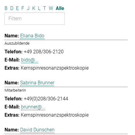
B
D
E
F
J
K
L
T
W
Alle
Eliana Bido
Auszubildende
+49 208/306-2120
bido@...
Kernspinresonanzspektroskopie
Sabrina Brunner
Mitarbeiterin
+49(0)208/306-2144
brunner@...
Kernspinresonanzspektroskopie
David Dunschen