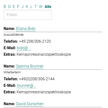
B
D
E
F
J
K
L
T
W
Alle
Eliana Bido
Auszubildende
+49 208/306-2120
bido@...
Kernspinresonanzspektroskopie
Sabrina Brunner
Mitarbeiterin
+49(0)208/306-2144
brunner@...
Kernspinresonanzspektroskopie
David Dunschen