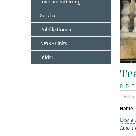
Instrumentierung
Service
Publikationen
NMR-Links
Bilder
Te
B
D
E
Name
Eliana 
Auszub