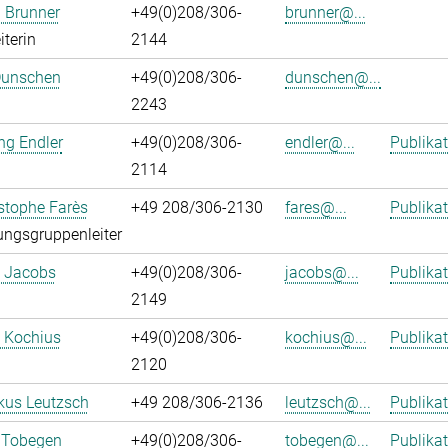
 Brunner
+49(0)208/306-
brunner@...
iterin
2144
Dunschen
+49(0)208/306-
dunschen@...
2243
ng Endler
+49(0)208/306-
endler@...
Publika
2114
istophe Farès
+49 208/306-2130
fares@...
Publika
ngsgruppenleiter
. Jacobs
+49(0)208/306-
jacobs@...
Publika
2149
 Kochius
+49(0)208/306-
kochius@...
Publika
2120
kus Leutzsch
+49 208/306-2136
leutzsch@...
Publika
 Tobegen
+49(0)208/306-
tobegen@...
Publika