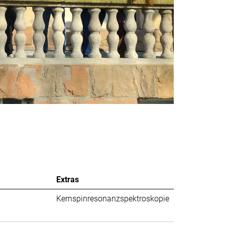
Extras
Kernspinresonanzspektroskopie