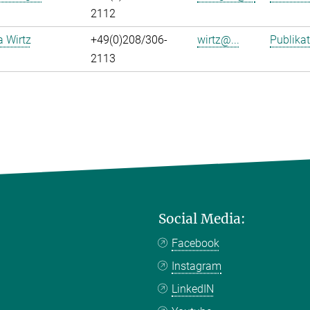
2112
a Wirtz
+49(0)208/306-
wirtz@...
Publika
2113
Social Media:
Facebook
Instagram
LinkedIN