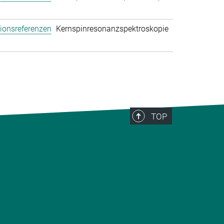
tionsreferenzen
Kernspinresonanzspektroskopie
TOP