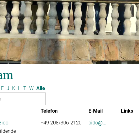
am
F
J
K
L
T
W
Alle
Telefon
E-Mail
Links
Bido
+49 208/306-2120
bido@...
ildende