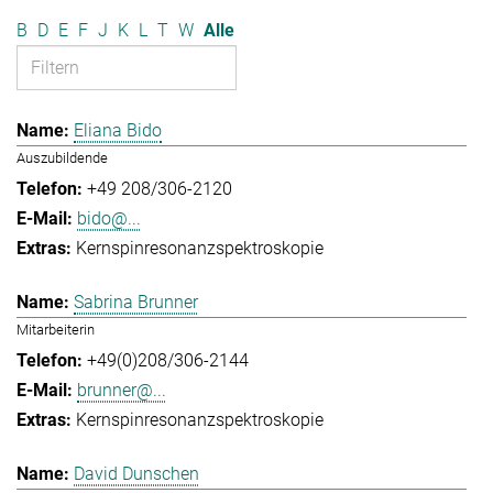
B
D
E
F
J
K
L
T
W
Alle
Eliana Bido
Auszubildende
+49 208/306-2120
bido@...
Kernspinresonanzspektroskopie
Sabrina Brunner
Mitarbeiterin
+49(0)208/306-2144
brunner@...
Kernspinresonanzspektroskopie
David Dunschen